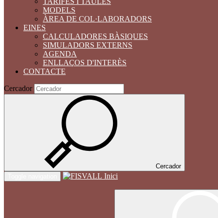
TARIFES I TAULES
MODELS
ÀREA DE COL·LABORADORS
EINES
CALCULADORES BÀSIQUES
SIMULADORS EXTERNS
AGENDA
ENLLAÇOS D'INTERÈS
CONTACTE
Cercador
Cercador
Inici
Toggle navigation