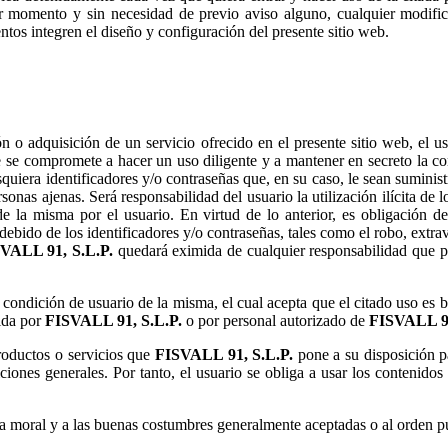
ier momento y sin necesidad de previo aviso alguno, cualquier modific
tos integren el diseño y configuración del presente sitio web.
ón o adquisición de un servicio ofrecido en el presente sitio web, el u
te se compromete a hacer un uso diligente y a mantener en secreto la co
quiera identificadores y/o contraseñas que, en su caso, le sean suminis
sonas ajenas. Será responsabilidad del usuario la utilización ilícita de l
de la misma por el usuario. En virtud de lo anterior, es obligación de
ebido de los identificadores y/o contraseñas, tales como el robo, extrav
quedará eximida de cualquier responsabilidad que pu
a condición de usuario de la misma, el cual acepta que el citado uso es
tida por
o por personal autorizado de
productos o servicios que
pone a su disposición pa
iones generales. Por tanto, el usuario se obliga a usar los contenidos d
 a la moral y a las buenas costumbres generalmente aceptadas o al orden p