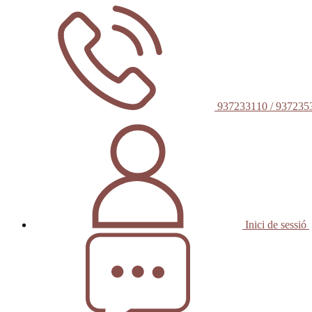
937233110 / 937235
Inici de sessió