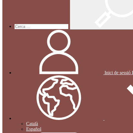
Inici de sessió
Català
Español