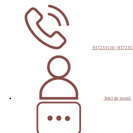
937233110 / 937235
Inici de sessió