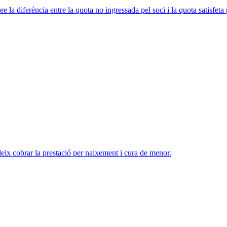
e la diferència entre la quota no ingressada pel soci i la quota satisfeta p
eix cobrar la prestació per naixement i cura de menor.