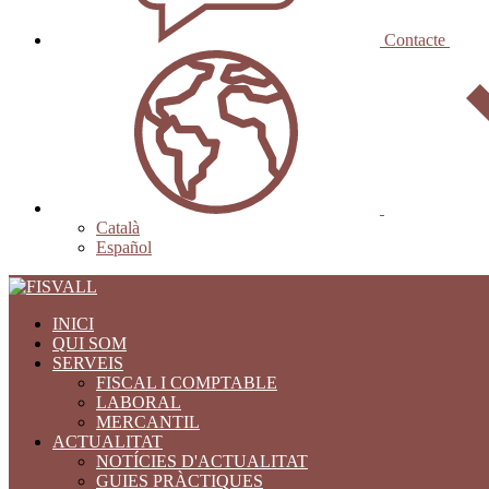
Contacte
Català
Español
INICI
QUI SOM
SERVEIS
FISCAL I COMPTABLE
LABORAL
MERCANTIL
ACTUALITAT
NOTÍCIES D'ACTUALITAT
GUIES PRÀCTIQUES