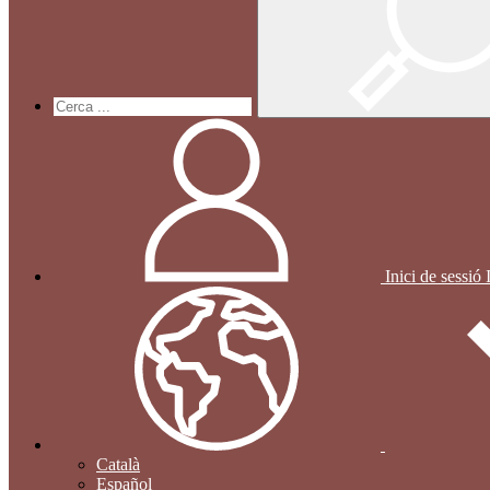
Inici de sessió
Català
Español