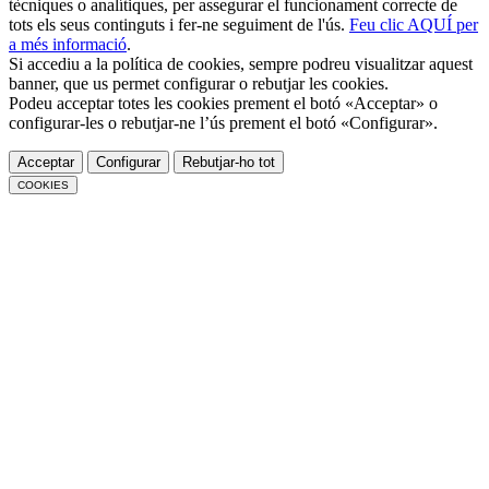
tècniques o analítiques, per assegurar el funcionament correcte de
tots els seus continguts i fer-ne seguiment de l'ús.
Feu clic AQUÍ per
a més informació
.
Si accediu a la política de cookies, sempre podreu visualitzar aquest
banner, que us permet configurar o rebutjar les cookies.
Podeu acceptar totes les cookies prement el botó «Acceptar» o
configurar-les o rebutjar-ne l’ús prement el botó «Configurar».
Acceptar
Configurar
Rebutjar-ho tot
COOKIES