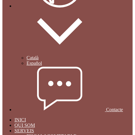
Català
Español
Contacte
INICI
QUI SOM
SERVEIS