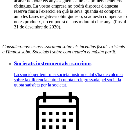
acabar de dotar els anys següents amb els primers beneficis
obtinguts. La vostra empresa no podrà disposar d'aquesta
reserva fins a l'exercici en què la seva quantia es compensi
amb les bases negatives obtingudes o, si aquesta compensació
no es produeix, no en podrà disposar durant cinc anys (fins al
31 de desembre de 2030).
Consulteu-nos: us assessorarem sobre els incentius fiscals existents
a l'Impost sobre Societats i sobre com treure'n el màxim partit.
Societats instrumentals: sancions
La sanció per tenir una societat instrumental s'ha de calcular
sobre la diferència entre la quota no ingressada pel soci i la
quota satisfeta per la societat.