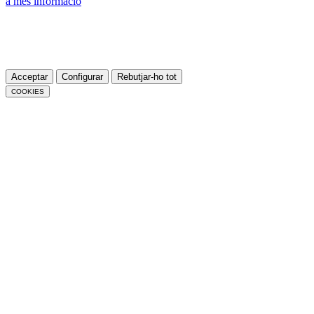
a més informació
.
Si accediu a la política de cookies, sempre podreu visualitzar aquest
banner, que us permet configurar o rebutjar les cookies.
Podeu acceptar totes les cookies prement el botó «Acceptar» o
configurar-les o rebutjar-ne l’ús prement el botó «Configurar».
Acceptar
Configurar
Rebutjar-ho tot
COOKIES