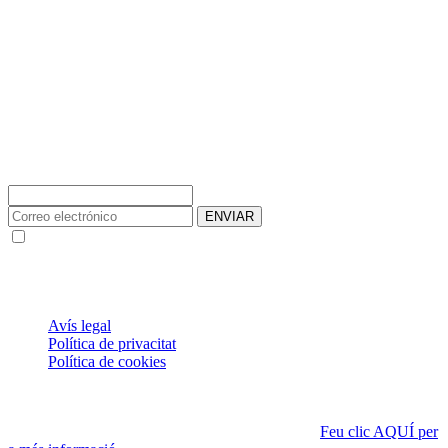
Subscriviu-vos a la nostra Newsletter
ENVIAR
Les dades facilitades s'utilitzen per crear un compte d'usuari per
enviar la Newsletter de Notícies
® 2021 FISVALL 91, S.L.P. Tots els drets reservats.
ÚS DE COOKIES
Avís legal
Política de privacitat
Política de cookies
Aquesta pàgina web utilitza cookies pròpies, que poden ser
tècniques o analítiques, per assegurar el funcionament correcte de
tots els seus continguts i fer-ne seguiment de l'ús.
Feu clic AQUÍ per