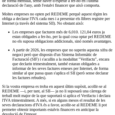
de forma mensual, sense haver d'esperar a fer-ho en l'última
declaració de l'any, amb l'estalvi financer que això comporta.
Moltes empreses no opten pel REDEME perquè aquest règim les
obliga a declarar l'IVA cada mes i a presentar els llibres registre per
Internet (a través del sistema SII). No obstant això:
Les empreses que facturen més de 6,010. 121,04 euros ja
estan obligades a fer-ho, per la qual cosa optar pel REDEME
no els suposa obligacions addicionals, sinó només avantatges.
A partir de 2026, les empreses que no superin aquesta xifra de
negoci però que disposin d'un Sistema Informàtic de
Facturació (SIF) i s'acullin a la modalitat "Verifactu", encara
que declarin trimestralment, també estaran obligades a
informar de les seves factures emeses per Internet, de forma
similar al que passa quan s'aplica el SII (però sense declarar
les factures rebudes).
Si la vostra empresa es troba en aquest últim supòsit, acollir-se al
REDEME —i, per tant, al SII— ja no li suposarà una càrrega de
treball molt major de la que suportarà si aplica el Verifactu i declara
l'IVA trimestralment. A més, si en alguns mesos el resultat de les
seves declaracions d'IVA és a favor, acollir-se al REDEME li pot
permetre obtenir importants estalvis financers en anticipar la
devolució de l'impost.