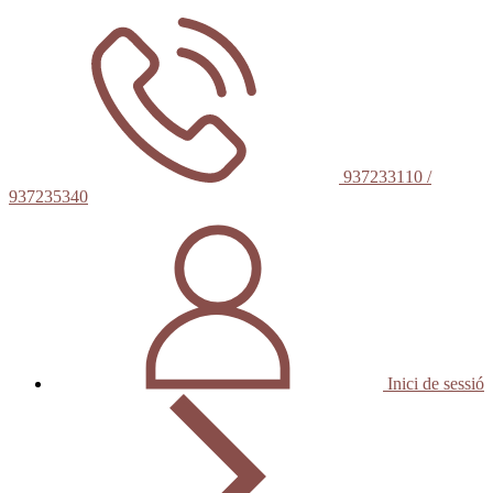
937233110 /
937235340
Inici de sessió