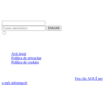
Subscriviu-vos a la nostra Newsletter
ENVIAR
Les dades facilitades s'utilitzen per crear un compte d'usuari per
enviar la Newsletter de Notícies
® 2021 FISVALL 91, S.L.P. Tots els drets reservats.
ÚS DE COOKIES
Avís legal
Política de privacitat
Política de cookies
Aquesta pàgina web utilitza cookies pròpies, que poden ser
tècniques o analítiques, per assegurar el funcionament correcte de
tots els seus continguts i fer-ne seguiment de l'ús.
Feu clic AQUÍ per
a més informació
.
Si accediu a la política de cookies, sempre podreu visualitzar aquest
banner, que us permet configurar o rebutjar les cookies.
Podeu acceptar totes les cookies prement el botó «Acceptar» o
configurar-les o rebutjar-ne l’ús prement el botó «Configurar».