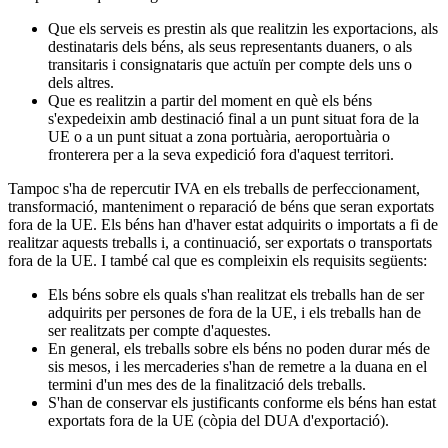
Que els serveis es prestin als que realitzin les exportacions, als
destinataris dels béns, als seus representants duaners, o als
transitaris i consignataris que actuïn per compte dels uns o
dels altres.
Que es realitzin a partir del moment en què els béns
s'expedeixin amb destinació final a un punt situat fora de la
UE o a un punt situat a zona portuària, aeroportuària o
fronterera per a la seva expedició fora d'aquest territori.
Tampoc s'ha de repercutir IVA en els treballs de perfeccionament,
transformació, manteniment o reparació de béns que seran exportats
fora de la UE. Els béns han d'haver estat adquirits o importats a fi de
realitzar aquests treballs i, a continuació, ser exportats o transportats
fora de la UE. I també cal que es compleixin els requisits següents:
Els béns sobre els quals s'han realitzat els treballs han de ser
adquirits per persones de fora de la UE, i els treballs han de
ser realitzats per compte d'aquestes.
En general, els treballs sobre els béns no poden durar més de
sis mesos, i les mercaderies s'han de remetre a la duana en el
termini d'un mes des de la finalització dels treballs.
S'han de conservar els justificants conforme els béns han estat
exportats fora de la UE (còpia del DUA d'exportació).