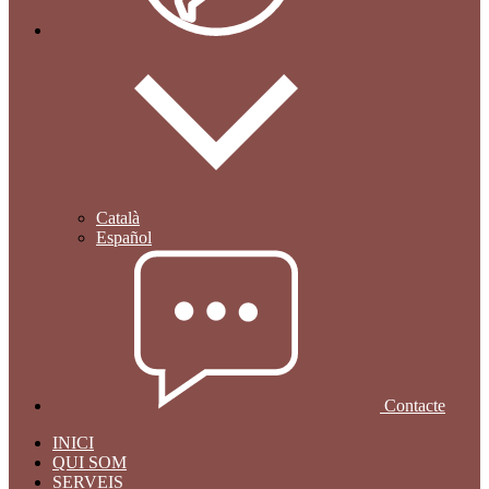
Català
Español
Contacte
INICI
QUI SOM
SERVEIS