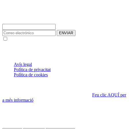
Subscriviu-vos a la nostra Newsletter
ENVIAR
Les dades facilitades s'utilitzen per crear un compte d'usuari per
enviar la Newsletter de Notícies
® 2021 FISVALL 91, S.L.P. Tots els drets reservats.
ÚS DE COOKIES
Avís legal
Política de privacitat
Política de cookies
Aquesta pàgina web utilitza cookies pròpies, que poden ser
tècniques o analítiques, per assegurar el funcionament correcte de
tots els seus continguts i fer-ne seguiment de l'ús.
Feu clic AQUÍ per
a més informació
.
Si accediu a la política de cookies, sempre podreu visualitzar aquest
banner, que us permet configurar o rebutjar les cookies.
Podeu acceptar totes les cookies prement el botó «Acceptar» o
configurar-les o rebutjar-ne l’ús prement el botó «Configurar».