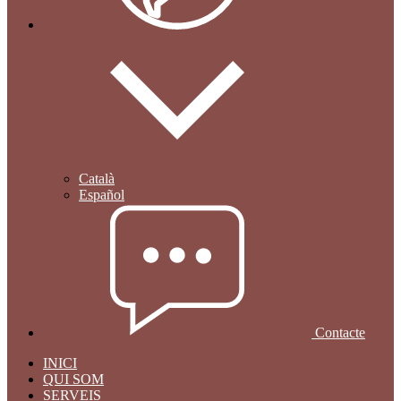
Català
Español
Contacte
INICI
QUI SOM
SERVEIS