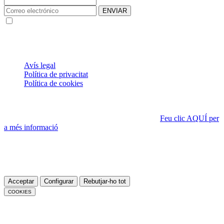
ENVIAR
Les dades facilitades s'utilitzen per crear un compte d'usuari per
enviar la Newsletter de Notícies
® 2021 FISVALL 91, S.L.P. Tots els drets reservats.
ÚS DE COOKIES
Avís legal
Política de privacitat
Política de cookies
Aquesta pàgina web utilitza cookies pròpies, que poden ser
tècniques o analítiques, per assegurar el funcionament correcte de
tots els seus continguts i fer-ne seguiment de l'ús.
Feu clic AQUÍ per
a més informació
.
Si accediu a la política de cookies, sempre podreu visualitzar aquest
banner, que us permet configurar o rebutjar les cookies.
Podeu acceptar totes les cookies prement el botó «Acceptar» o
configurar-les o rebutjar-ne l’ús prement el botó «Configurar».
Acceptar
Configurar
Rebutjar-ho tot
COOKIES