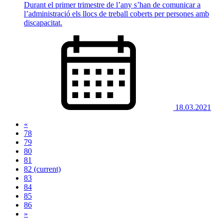
Durant el primer trimestre de l’any s’han de comunicar a
l’administració els llocs de treball coberts per persones amb
discapacitat.
18.03.2021
«
78
79
80
81
82
(current)
83
84
85
86
»